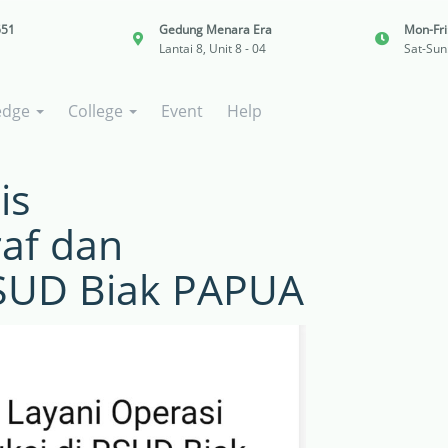
651
Gedung Menara Era
Mon-Fr
Lantai 8, Unit 8 - 04
Sat-Sun
edge
College
Event
Help
is
raf dan