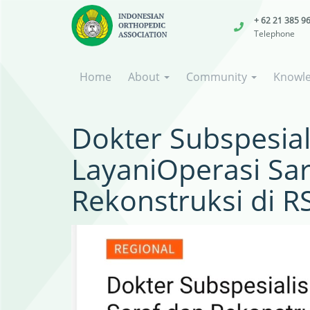
+ 62 21 385 9
Telephone
Home
About
Community
Knowl
Dokter Subspesial
LayaniOperasi Sa