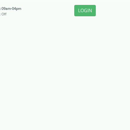
i: 09am-04pm
LOGIN
: Off