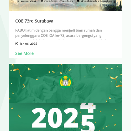
COE 73rd Surabaya
PABOI Jatim dengan bangga menjadi tuan rumah dan
penyelenggara COE IOA ke-73, acara bergengsi yang
diadakan oleh Indonesian Orthopaedic Association (IOA)!
Jan 06, 2025
? Lokasi: Vasa Hotel, Surabaya
See More
? Tanggal:
-Community Outreach: 3-5 Mei 2025
-Workshop: 6-7 Mei 2025
-Symposium: 8-10 Mei 2025
? Tema:
Orthopaedic Minimal Invasive Procedures in Indonesia:
Advantages, Challenges, and Opportunities. Is the latest
always the greatest?
Sebagai acara setengah tahunan, COE IOA selalu
berpindah dari satu kota ke kota lainnya, menyoroti isu-
isu terkini di dunia ortopaedi. Tahun ini, PABOI Jatim
dipercaya dengan topik menarik terkait prosedur
minimal invasifâ€”membahas keunggulan, tantangan,