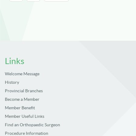
Title :
Acute Traumatic Bilateral Anterior Shoulder Dislocation
in A Geriatric Patient: A Case Report
Winner For: Best Case Report in Jurnal Orthopaedi dan
Traumatologi Indonesia (JOTI) 2023 -2024
Authors :
Links
John Christian Parsaoran Butarbutar , Albert Riantho,
Gian Ivander, Kevin Fidiasrianto
Welcome Message
Affiliation :
History
Universitas Pelita Harapan, Faculty of Medicine,
Tangerang, Indonesia Department of Orthopaedics and
Provincial Branches
Traumatology, Siloam Hospitals Lippo Village,
Become a Member
Tangerang, Indonesia
Member Benefit
Title :
Member Useful Links
Clinical Outcome of Medial Meniscus Root
Reconstruction Versus Root Repair in Managing Medial
Find an Orthopaedic Surgeon
Meniscus Posterior Root Tear
Procedure Information