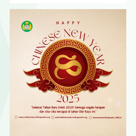
Terima kasih kepada
Dr. dr. Mohammad Adib khumaidi, Sp.O.T
atas Pengabdian dan Dedikasi sebagai Ketua mum
Pengurus Besar Ikatan Dokter Indonesia periode 2022-
2025
Sukses dan salam sehat ??
#ikatandokterindonesia
#idi
#satuiditerusmaju
#paboibersamaidi