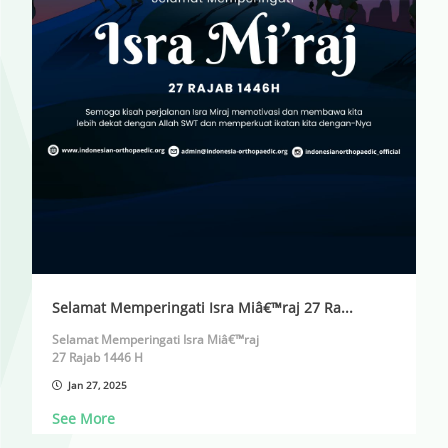
Selamat Memperingati Isra Miâ€™raj 27 Ra...
Selamat Memperingati Isra Miâ€™raj
27 Rajab 1446 H
Jan 27, 2025
Semoga kisah perjalanan Isra Miraj memotivasi dan
membawa kita lebih dekat dengan Allah SWT dan
See More
memperkuat ikatan kita dengan-Nya