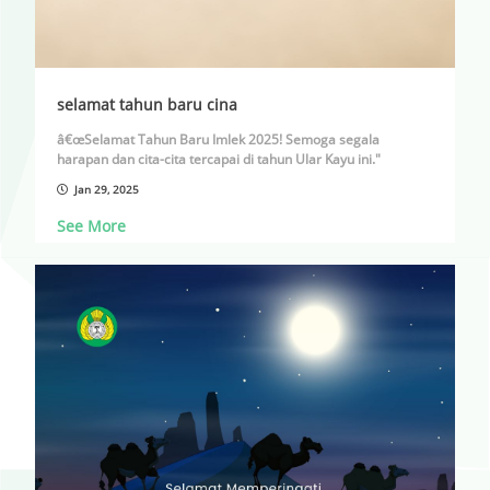
selamat tahun baru cina
â€œSelamat Tahun Baru Imlek 2025! Semoga segala
harapan dan cita-cita tercapai di tahun Ular Kayu ini."
Jan 29, 2025
See More